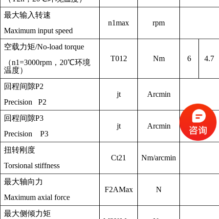
最大输入转速
n
1max
rpm
Maximum input speed
空载力矩
/
No-load torque
T
012
Nm
6
4.7
（
n1=3000rpm
，
20
℃环境
温度）
回程间隙
P2
j
t
Arcmin
Precision P2
回程间隙
P3
j
t
Arcmin
Precision P3
扭转刚度
C
t21
Nm/arcmin
Torsional stiffness
最大轴向力
F
2AMax
N
Maximum axial force
最大侧倾力矩