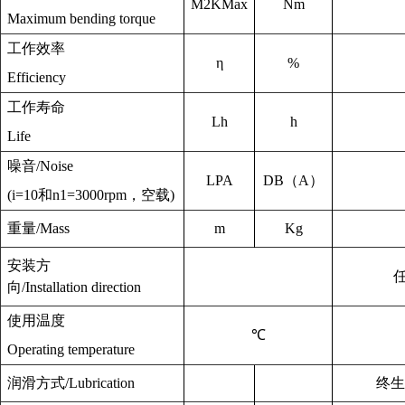
M
2KMax
Nm
Maximum bending torque
工作效率
η
%
Efficiency
工作寿命
L
h
h
Life
噪音
/
Noise
L
PA
DB
（
A
）
(i=10
和
n1=3000rpm
，空载
)
重量
/
Mass
m
Kg
安装方
向
/Installation direction
使用温度
℃
Operating temperature
润滑方式
/
Lubrication
终生