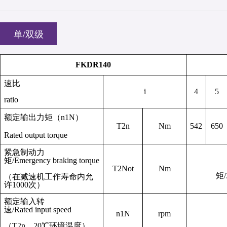
单/双级
FKDR140
速比
i
4
5
ratio
额定输出力矩
（
n
1N
）
T
2n
Nm
542
650
Rated output torque
紧急制动力
矩
/
Emergency braking torque
T
2Not
Nm
矩
/
（
在减速机工作寿命内允
许
1000
次
）
额定输入转
速
/
Rated input speed
n
1N
rpm
（
T
2n
，
20
℃环境温度）