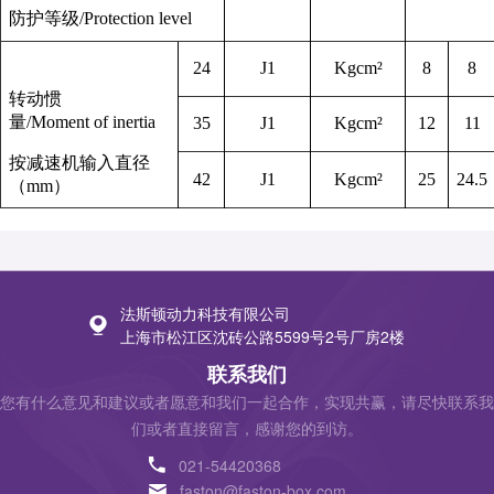
防护等级
/
Protection level
24
J
1
Kgcm
²
8
8
转动惯
量
/
Moment of inertia
35
J
1
Kgcm
²
12
11
按减速机输入直径
42
J
1
Kgcm
²
25
24.5
（
mm
）
法斯顿动力科技有限公司
上海市松江区沈砖公路5599号2号厂房2楼
联系我们
您有什么意见和建议或者愿意和我们一起合作，实现共赢，请尽快联系我
们或者直接留言，感谢您的到访。
021-54420368
faston@faston-box.com