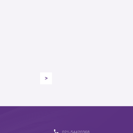
>
021-54420368